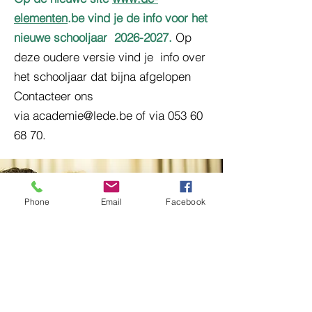
elementen
.be vind je de info voor het
nieuwe schooljaar
2026-2027
.
Op
deze oudere versie vind je info over
het schooljaar dat bijna afgelopen
Contacteer ons
via
academie@lede.be
of via
053 60
68 70
.
16+ Studio
Phone
Email
Facebook
Electronics