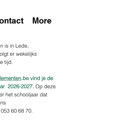
ontact
More
 is in Lede,
lgt er wekelijks
e tijd.
lementen
.be vind je de
jaar 2026-2027.
Op deze
er het schooljaar dat
ons
 053 60 68 70.