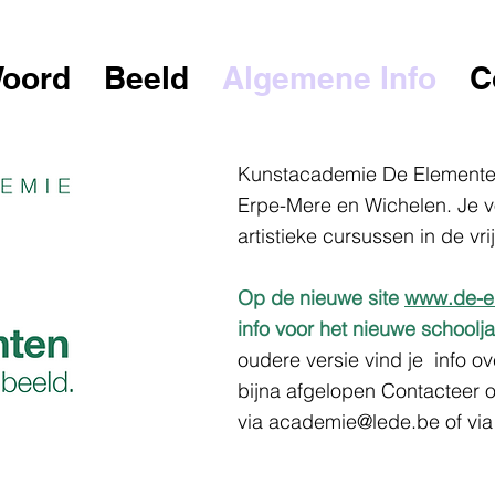
oord
Beeld
Algemene Info
C
Kunstacademie De Elementen
Erpe-Mere en Wichelen. Je vo
artistieke cursussen in de vrij
Op de nieuwe site
www.de-e
info voor het nieuwe school
oudere versie vind je info ov
bijna afgelopen
Contacteer 
via
academie@lede.be
of via