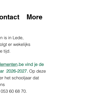
ontact
More
 is in Lede,
lgt er wekelijks
e tijd.
lementen
.be vind je de
jaar 2026-2027.
Op deze
er het schooljaar dat
ons
 053 60 68 70.