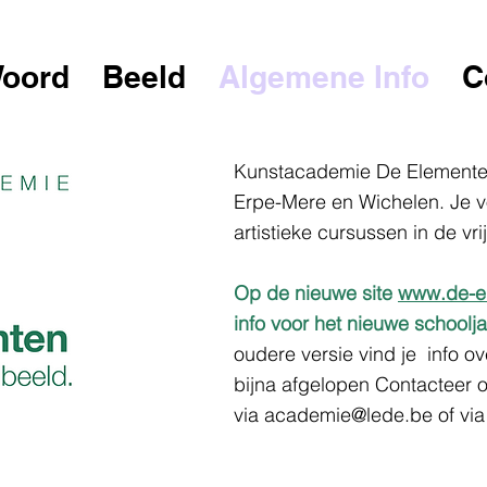
oord
Beeld
Algemene Info
C
Kunstacademie De Elementen
Erpe-Mere en Wichelen. Je vo
artistieke cursussen in de vrij
Op de nieuwe site
www.de-e
info voor het nieuwe school
oudere versie vind je info ov
bijna afgelopen
Contacteer 
via
academie@lede.be
of via