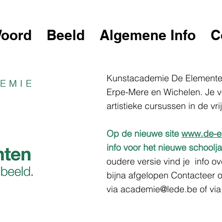
oord
Beeld
Algemene Info
C
Kunstacademie De Elementen
Erpe-Mere en Wichelen. Je vo
artistieke cursussen in de vrij
Op de nieuwe site
www.de-e
info voor het nieuwe school
oudere versie vind je info ov
bijna afgelopen
Contacteer 
via
academie@lede.be
of via