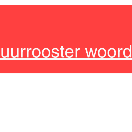
p
u
urrooster woor