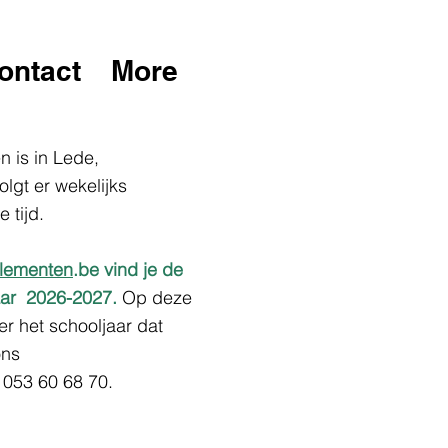
ontact
More
 is in Lede,
lgt er wekelijks
e tijd.
lementen
.be vind je de
jaar 2026-2027.
Op deze
er het schooljaar dat
ons
 053 60 68 70.