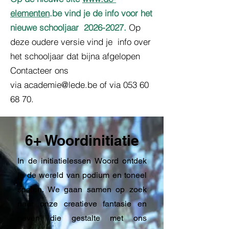
elementen
.be vind je de info voor het
nieuwe schooljaar
2026-2027
.
Op
deze oudere versie vind je info over
het schooljaar dat bijna afgelopen
Contacteer ons
via
academie@lede.be
of via
053 60
68 70
.
6+ Woordinitiatie
In de initiatielessen Woord ontdek
je de wereld van podium en toneel
spelen. We gaan samen op zoek
naar onze creatieve fantasie en
geven die gestalte met ons